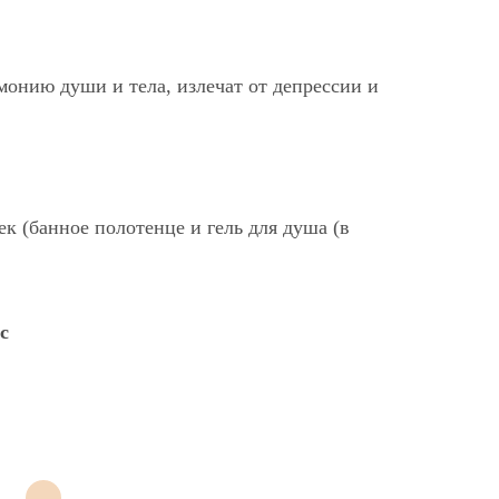
монию души и тела, излечат от депрессии и
к (банное полотенце и гель для душа (в
с