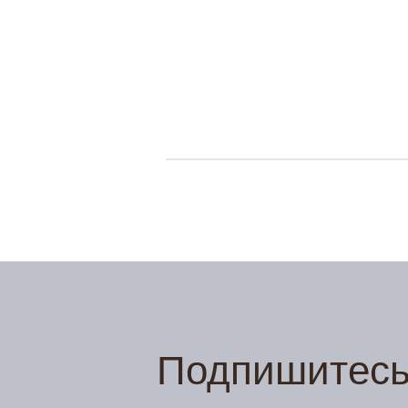
Кейтеринг
Календарь событий
Сауна
Спортивные сборы
Новости
Детские мероприятия
Фотогалерея
Контакты
Подпишитесь 